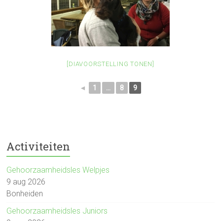
[DIAVOORSTELLING TONEN]
◄
1
...
8
9
Activiteiten
Gehoorzaamheidsles Welpjes
9 aug 2026
Bonheiden
Gehoorzaamheidsles Juniors