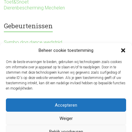
Toet&Snoet
Dierenbescherming Mechelen
Gebeurtenissen
Symbo dog dance wedstrijd
Beheer cookie toestemming
Dog Survival
Om de beste ervaringen te bieden, gebruiken wij technologieën zoals cookies
om informatie over je apparaat op te slaan en/of te raadplegen. Door in te
Agility wedstrijd
stemmen met deze technologieën kunnen wij gegevens zoals surfgedrag of
unieke ID's op deze website verwerken. Als je geen toestemming geeft of uw
toestemming intrekt, kan dit een nadelige invloed hebben op bepaalde functies
Disney freestyle wedstrijd
en mogelijkheden.
Belgium Open Dog Dance
Accepteren
Huisdierenkeuring
Weiger
Bekijk voorkeuren