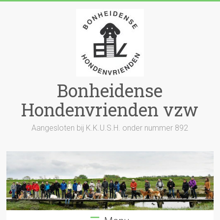
Skip
to
content
Bonheidense
Hondenvrienden vzw
Aangesloten bij K.K.U.S.H. onder nummer 892