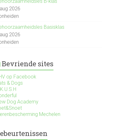
ehoorzaamheidsles B-klas
 aug 2026
onheiden
ehoorzaamheidsles Basisklas
 aug 2026
onheiden
Bevriende sites
HV op Facebook
ats & Dogs
.K.U.S.H
onderful
ew Dog Academy
oet&Snoet
ierenbescherming Mechelen
ebeurtenissen