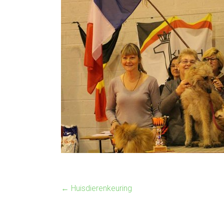
←
Huisdierenkeuring