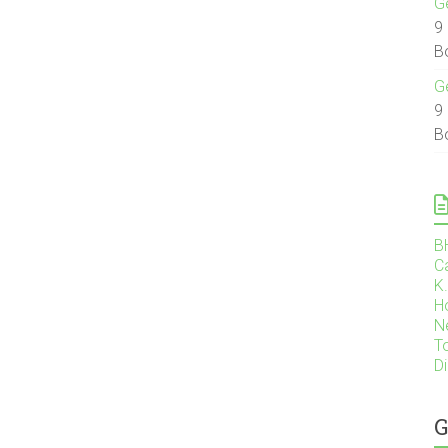
G
9
B
G
9
B
B
C
K
H
N
T
D
G