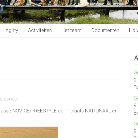
Agility
Activiteiten
Het team
Documenten
Lid
A
G
9
B
G
g dance.
9
 klasse NOVICE/FREESTYLE de 1° plaats NATIONAAL en
B
G
9