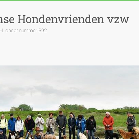
nse Hondenvrienden vzw
S.H. onder nummer 892