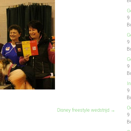
B
G
9
B
G
9
B
G
9
B
I
9
B
O
Disney freestyle wedstrijd
→
9
B