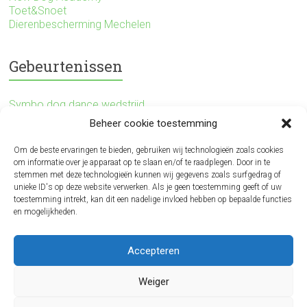
Toet&Snoet
Dierenbescherming Mechelen
Gebeurtenissen
Symbo dog dance wedstrijd
Beheer cookie toestemming
Dog Survival
Om de beste ervaringen te bieden, gebruiken wij technologieën zoals cookies
om informatie over je apparaat op te slaan en/of te raadplegen. Door in te
Agility wedstrijd
stemmen met deze technologieën kunnen wij gegevens zoals surfgedrag of
unieke ID's op deze website verwerken. Als je geen toestemming geeft of uw
toestemming intrekt, kan dit een nadelige invloed hebben op bepaalde functies
Disney freestyle wedstrijd
en mogelijkheden.
Belgium Open Dog Dance
Accepteren
Huisdierenkeuring
Weiger