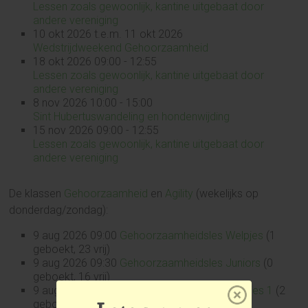
Lessen zoals gewoonlijk, kantine uitgebaat door
andere vereniging
10 okt 2026 t.e.m. 11 okt 2026
Wedstrijdweekend Gehoorzaamheid
18 okt 2026 09:00 - 12:55
Lessen zoals gewoonlijk, kantine uitgebaat door
andere vereniging
8 nov 2026 10:00 - 15:00
Sint Hubertuswandeling en hondenwijding
15 nov 2026 09:00 - 12:55
Lessen zoals gewoonlijk, kantine uitgebaat door
andere vereniging
De klassen
Gehoorzaamheid
en
Agility
(wekelijks op
donderdag/zondag):
9 aug 2026 09:00
Gehoorzaamheidsles Welpjes
(1
geboekt, 23 vrij)
9 aug 2026 09:30
Gehoorzaamheidsles Juniors
(0
geboekt, 16 vrij)
9 aug 2026 09:30
Gehoorzaamheidsles Puppies 1
(2
geboekt, 10 vrij)