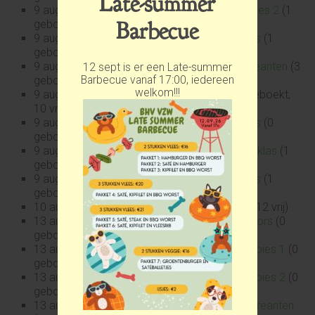
Late-summer
9 aug 2026 09:30
Gehoorzaamheidsles Puppies 2
(1
Barbecue
geboekt, 11 vrij)
9 aug 2026 10:30
Gehoorzaamheidsles A-klas
(1
geboekt, 20 vrij)
9 aug 2026 10:30
Gehoorzaamheidsles Recreanten
(3
12 sept is er een Late-summer
Barbecue vanaf 17:00, iedereen
geboekt, 9 vrij)
welkom!!!
9 aug 2026 10:30
Introductieles puppies
(0 geboekt,
10 vrij)
9 aug 2026 11:30
Gehoorzaamheidsles B-klas
(0
geboekt, 16 vrij)
9 aug 2026 11:30
Gehoorzaamheidsles Basisklas
(1
geboekt, 17 vrij)
9 aug 2026 11:30
Gehoorzaamheidsles C-klas
(1
geboekt, 8 vrij)
10 aug 2026 19:00
Wedstrijdklas
(0 geboekt, 12 vrij)
13 aug 2026 19:30
Gehoorzaamheidsles Juniors
(0
geboekt, 16 vrij)
13 aug 2026 19:30
Gehoorzaamheidsles Puppies 1
(0
geboekt, 12 vrij)
13 aug 2026 19:30
Gehoorzaamheidsles Puppies 2
(0
geboekt, 12 vrij)
13 aug 2026 19:30
Gehoorzaamheidsles Recreanten