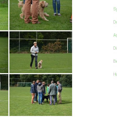
S
D
Ag
Di
B
H