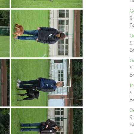
B
G
9
B
G
9
B
G
9
B
I
9
B
O
9
B