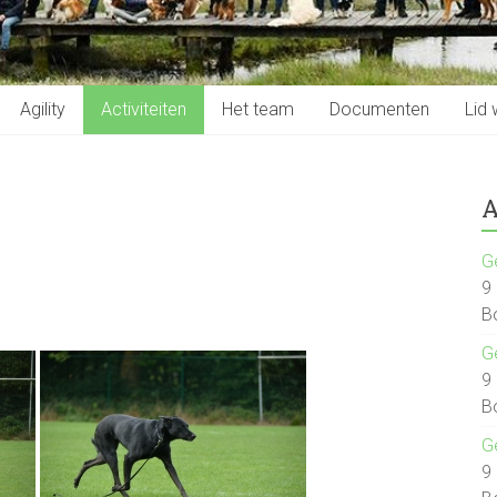
Agility
Activiteiten
Het team
Documenten
Lid
A
G
9
B
G
9
B
G
9