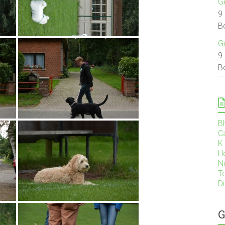
G
9
B
G
9
B
B
C
K
H
N
T
D
G