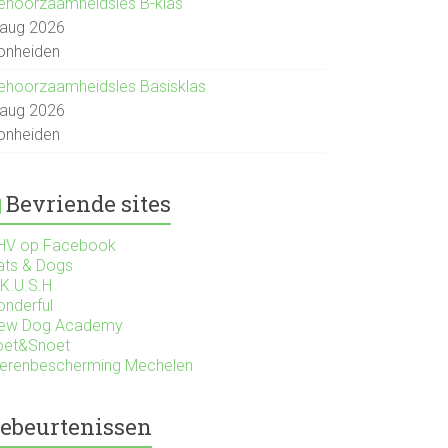
ehoorzaamheidsles B-klas
 aug 2026
onheiden
ehoorzaamheidsles Basisklas
 aug 2026
onheiden
Bevriende sites
HV op Facebook
ats & Dogs
.K.U.S.H
onderful
ew Dog Academy
oet&Snoet
ierenbescherming Mechelen
ebeurtenissen