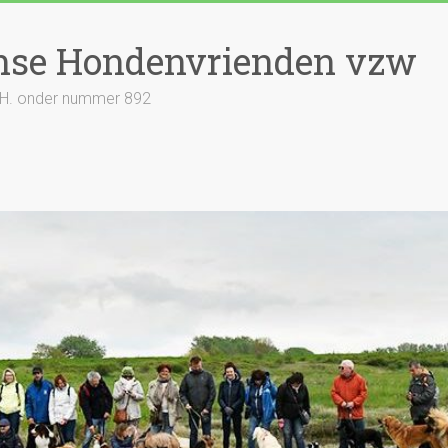
nse Hondenvrienden vzw
S.H. onder nummer 892