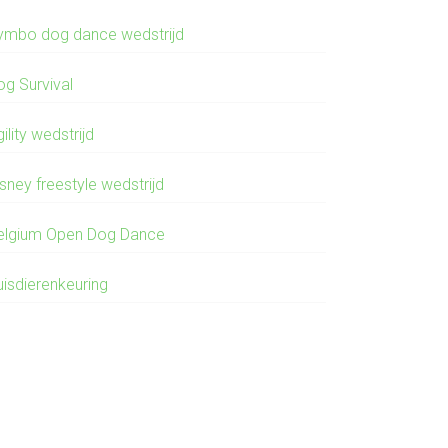
ymbo dog dance wedstrijd
og Survival
ility wedstrijd
sney freestyle wedstrijd
elgium Open Dog Dance
uisdierenkeuring