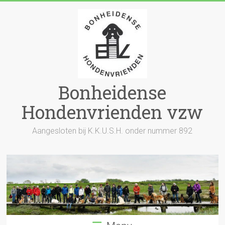
Skip
to
content
Bonheidense
Hondenvrienden vzw
Aangesloten bij K.K.U.S.H. onder nummer 892