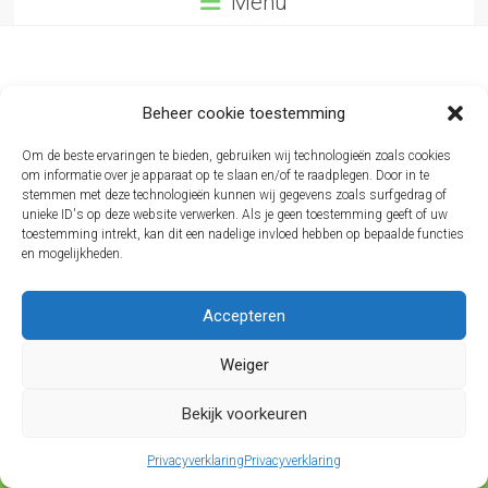
Menu
Gehoorzaamheidsles A-klas
Beheer cookie toestemming
(2 aug 2026 10:30 - 11:15)
Om de beste ervaringen te bieden, gebruiken wij technologieën zoals cookies
om informatie over je apparaat op te slaan en/of te raadplegen. Door in te
Zoek je een andere les/event? Klik dan
hier
voor een
stemmen met deze technologieën kunnen wij gegevens zoals surfgedrag of
maandkalender.
unieke ID's op deze website verwerken. Als je geen toestemming geeft of uw
Je kan inschrijven van
26 jul 2026 10:30
tot
1 aug 2026
toestemming intrekt, kan dit een nadelige invloed hebben op bepaalde functies
21:00
.
en mogelijkheden.
Boekingen niet langer mogelijk.
Accepteren
Weiger
Bekijk voorkeuren
Privacyverklaring
Privacyverklaring