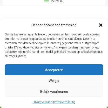
Menu
Gehoorzaamheidsles C-klas
Beheer cookie toestemming
(2 aug 2026 11:30 - 12:15)
Om de beste ervaringen te bieden, gebruiken wij technologieën zoals cookies
om informatie over je apparaat op te slaan en/of te raadplegen. Door in te
Zoek je een andere les/event? Klik dan
hier
voor een
stemmen met deze technologieën kunnen wij gegevens zoals surfgedrag of
maandkalender.
unieke ID's op deze website verwerken. Als je geen toestemming geeft of uw
Je kan inschrijven van
26 jul 2026 11:30
tot
1 aug 2026
toestemming intrekt, kan dit een nadelige invloed hebben op bepaalde functies
21:00
.
en mogelijkheden.
Boekingen niet langer mogelijk.
Accepteren
Weiger
Bekijk voorkeuren
Privacyverklaring
Privacyverklaring