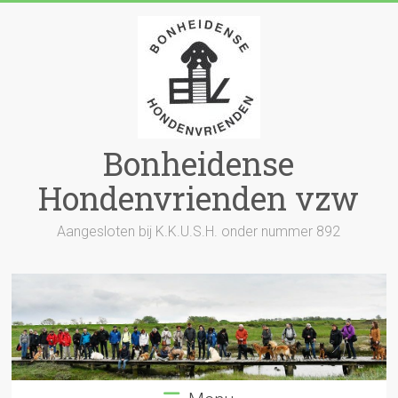
Skip
to
content
Bonheidense
Hondenvrienden vzw
Aangesloten bij K.K.U.S.H. onder nummer 892